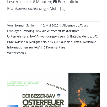
Lesezeit: ca. 4-6 Minuten; 🏥 Betriebliche
Krankenversicherung – Mehr [...]
Von
Norman Schlehr
|
15. Mai 2025
|
Allgemein
,
bAV als
Employer Branding
,
bAV als Wirtschaftsfaktor Ihres
Unternehmens
,
bAV Anwendungswissen für Entscheidende
,
bAV
Praxiswissen & Neuigkeiten
,
bAV Q&A aus der Praxis
,
Wertvolle
Informationen zur bAV
|
0 Kommentare
Weiterlesen