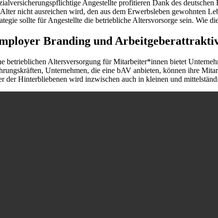
zialversicherungspflichtige Angestellte profitieren Dank des deutschen 
 Alter nicht ausreichen wird, den aus dem Erwerbsleben gewohnten Lebe
ategie sollte für Angestellte die betriebliche Altersvorsorge sein. Wie 
mployer Branding und Arbeitgeberattraktivi
ne betrieblichen Altersversorgung für Mitarbeiter*innen bietet Untern
hrungskräften, Unternehmen, die eine bAV anbieten, können ihre Mitarbe
er der Hinterbliebenen wird inzwischen auch in kleinen und mittelst