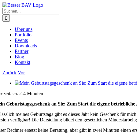
Zum
Facebook
X
Instagram
Pinterest
Inhalt
Suche
springen
nach:
Über uns
Portfolio
Events
Downloads
Partner
Blog
Kontakt
Zurück
Vor
Zeige
grösseres
sezeit: ca. 2-4 Minuten
Bild
in Geburtstagsgeschenk an Sie: Zum Start die eigene betriebliche
lässlich meines Geburtstags gibt es dieses Jahr kein Geschenk für mic
rsion verfügbar! Die Darstellung bildet den gesetzlichen Mindestarbe
ser Rechner ersetzt keine Beratung, aber gibt in zwei Minuten einen ers