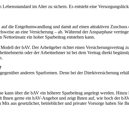
en Lebensstandard im Alter zu sichern. Es entsteht eine Versorgungslüc
uf die Entgeltumwandlung und damit auf einen attraktiven Zuschuss d
pielsweise an eine Versicherung – ab. Während der Ansparphase verring
m Nettoeinsatz ein hoher Sparbeitrag entstehen kann.
 Modell der bAV. Der Arbeitgeber richtet einen Versicherungsvertrag 
rbeitnehmerin oder der Arbeitnehmer ist bei dem Vertrag direkt begünst
n.
?
ng gegenüber anderen Sparformen. Denn bei der Direktversicherung erhä
ase kann über die bAV ein höherer Sparbeitrag angelegt werden. Hinzu 
tellt Ihnen gerne ein bAV-Angebot und zeigt Ihnen auf, wie hoch der bA
m Mix aus gesetzlicher, betrieblicher und privater Vorsorge haben Sie I