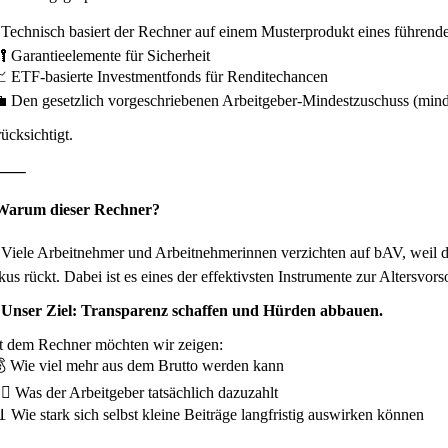
️ Technisch basiert der Rechner auf einem Musterprodukt eines führend
🔐 Garantieelemente für Sicherheit
📈 ETF-basierte Investmentfonds für Renditechancen
💼 Den gesetzlich vorgeschriebenen Arbeitgeber-Mindestzuschuss (min
ücksichtigt.
⸻
Warum dieser Rechner?
 Viele Arbeitnehmer und Arbeitnehmerinnen verzichten auf bAV, weil da
kus rückt. Dabei ist es eines der effektivsten Instrumente zur Altersvors
 Unser Ziel: Transparenz schaffen und Hürden abbauen.
t dem Rechner möchten wir zeigen:
💰 Wie viel mehr aus dem Brutto werden kann
‍♀️ Was der Arbeitgeber tatsächlich dazuzahlt
📊 Wie stark sich selbst kleine Beiträge langfristig auswirken können