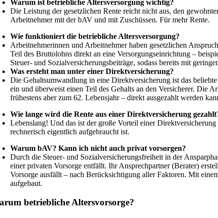
Warum ist betriebliche Altersversorgung wichtig?
Die Leistung der gesetzlichen Rente reicht nicht aus, den gewohnt
Arbeitnehmer mit der bAV und mit Zuschüssen. Für mehr Rente.
Wie funktioniert die betriebliche Altersversorgung?
Arbeitnehmerinnen und Arbeitnehmer haben gesetzlichen Anspruch a
Teil des Bruttolohns direkt an eine Versorgungseinrichtung – beis
Steuer- und Sozialversicherungsbeiträge, sodass bereits mit geringe
Was ersteht man unter einer Direktversicherung?
Die Gehaltsumwandlung in eine Direktversicherung ist das beliebte
ein und überweist einen Teil des Gehalts an den Versicherer. Die A
frühestens aber zum 62. Lebensjahr – direkt ausgezahlt werden kan
Wie lange wird die Rente aus einer Direktversicherung gezahlt
Lebenslang! Und das ist der große Vorteil einer Direktversicheru
rechnerisch eigentlich aufgebraucht ist.
Warum bAV? Kann ich nicht auch privat vorsorgen?
Durch die Steuer- und Sozialversicherungsfreiheit in der Ansparph
einer privaten Vorsorge entfällt. Ihr Ansprechpartner (Berater) ers
Vorsorge ausfällt – nach Berücksichtigung aller Faktoren. Mit eine
aufgebaut.
rum betriebliche Altersvorsorge?