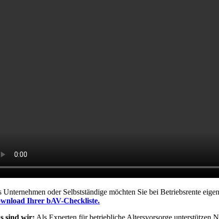
s Unternehmen oder Selbstständige möchten Sie bei Betriebsrente eigen
wnload Ihrer bAV-Checkliste.
s sind wir:
Als Experten für betriebliche Altersvorsorge unterstütze