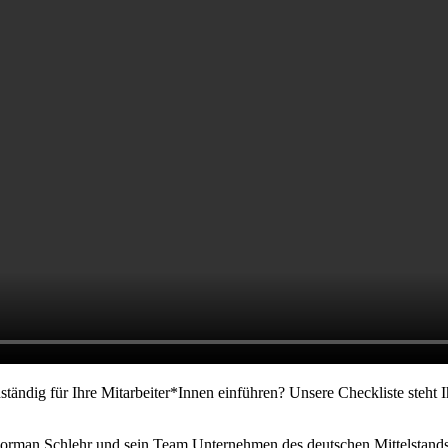
ständig für Ihre Mitarbeiter*Innen einführen? Unsere Checkliste steh
n Norman Schlehr und sein Team Unternehmen des deutschen Mittelstan