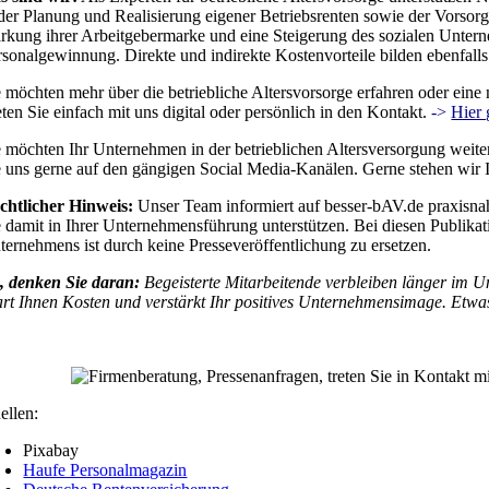
 der Planung und Realisierung eigener Betriebsrenten sowie der Vorsor
ärkung ihrer Arbeitgebermarke und eine Steigerung des sozialen Unterne
rsonalgewinnung. Direkte und indirekte Kostenvorteile bilden ebenfalls
e möchten mehr über die betriebliche Altersvorsorge erfahren oder eine
eten Sie einfach mit uns digital oder persönlich in den Kontakt.
->
Hier 
e möchten Ihr Unternehmen in der betrieblichen Altersversorgung weiter
e uns gerne auf den gängigen Social Media-Kanälen. Gerne stehen wir Ih
chtlicher Hinweis:
Unser Team informiert auf besser-bAV.de praxisna
e damit in Ihrer Unternehmensführung unterstützen. Bei diesen Publika
ternehmens ist durch keine Presseveröffentlichung zu ersetzen.
, denken Sie daran:
Begeisterte Mitarbeitende verbleiben länger im U
art Ihnen Kosten und verstärkt Ihr positives Unternehmensimage. Etwas
ellen:
Pixabay
Haufe Personalmagazin