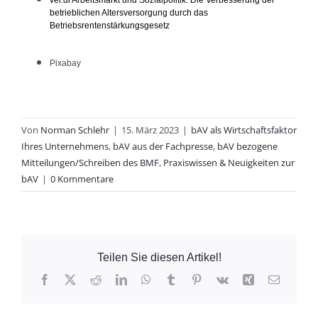
ver.di Arbeitsmarkt und Sozialpolitik: Die Verbesserung der
betrieblichen Altersversorgung durch das
Betriebsrentenstärkungsgesetz
Pixabay
Von
Norman Schlehr
|
15. März 2023
|
bAV als Wirtschaftsfaktor
Ihres Unternehmens
,
bAV aus der Fachpresse
,
bAV bezogene
Mitteilungen/Schreiben des BMF
,
Praxiswissen & Neuigkeiten zur
bAV
|
0 Kommentare
Teilen Sie diesen Artikel!
Facebook
X
Reddit
LinkedIn
WhatsApp
Tumblr
Pinterest
Vk
Xing
E-
Mail